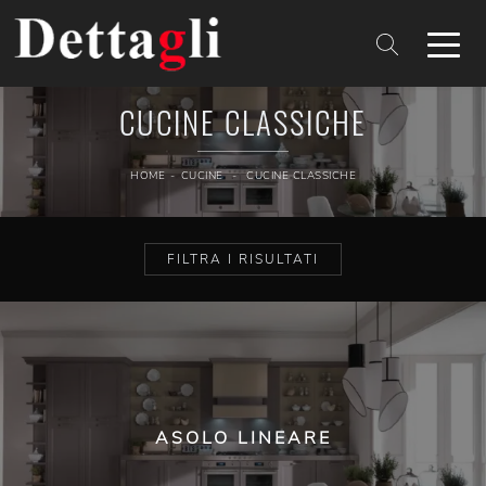
CUCINE CLASSICHE
HOME
-
CUCINE
-
CUCINE CLASSICHE
FILTRA I RISULTATI
ASOLO LINEARE