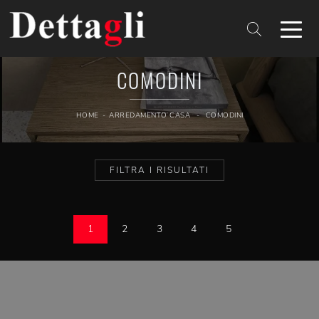
COMODINI
HOME
-
ARREDAMENTO CASA
-
COMODINI
FILTRA I RISULTATI
1
2
3
4
5