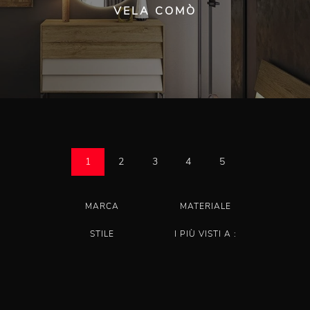
VELA COMÒ
1
2
3
4
5
MARCA
MATERIALE
STILE
I PIÙ VISTI A :