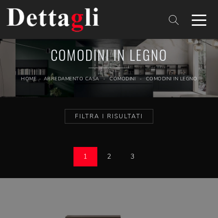
COMODINI IN LEGNO
HOME
-
ARREDAMENTO CASA
-
COMODINI
-
COMODINI IN LEGNO
FILTRA I RISULTATI
1
2
3