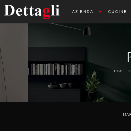
AZIENDA
CUCINE
HOME
-
A
MA