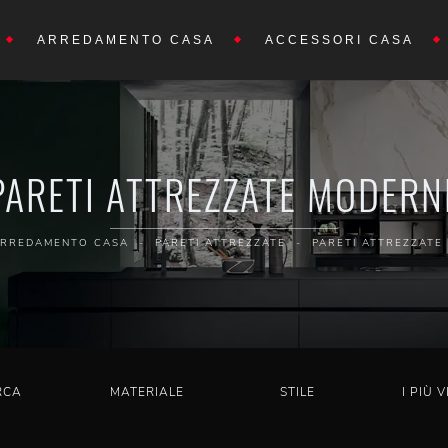
ARREDAMENTO CASA
ACCESSORI CASA
PARETI ATTREZZATE MODERN
RREDAMENTO CASA
-
PARETI ATTREZZATE
-
PARETI ATTREZZATE
RCA
MATERIALE
STILE
I PIÙ V