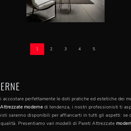
1
2
3
4
5
DERNE
oi accostare perfettamente le doti pratiche ed estetiche dei m
 Attrezzate moderne
di tendenza, i nostri professionisti ti as
ti saranno disponibili per affiancarti in tutti gli aspetti: se c
 qualità. Presentiamo vari modelli di Pareti Attrezzate
moder