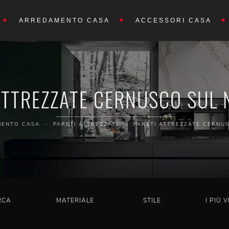
ARREDAMENTO CASA
ACCESSORI CASA
ATTREZZATE CERNUSCO SUL 
MENTO CASA
-
PARETI ATTREZZATE
-
PARETI ATTREZZATE CERNUS
RCA
MATERIALE
STILE
I PIÙ V