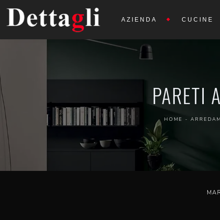
AZIENDA
CUCINE
PARETI 
HOME
-
ARREDA
MA