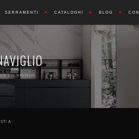
SERRAMENTI
CATALOGHI
BLOG
CON
NAVIGLIO
CO SUL NAVIGLIO
ISTI A :