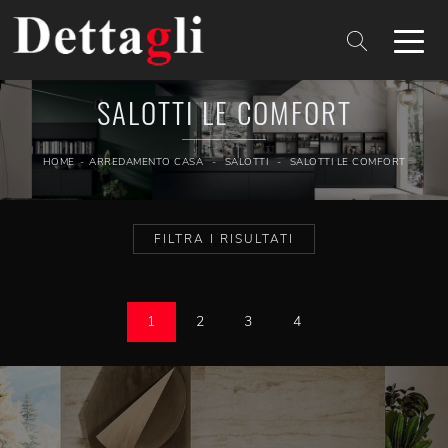
SALOTTI LE COMFORT
HOME
-
ARREDAMENTO CASA
-
SALOTTI
-
SALOTTI LE COMFORT
FILTRA I RISULTATI
1
2
3
4