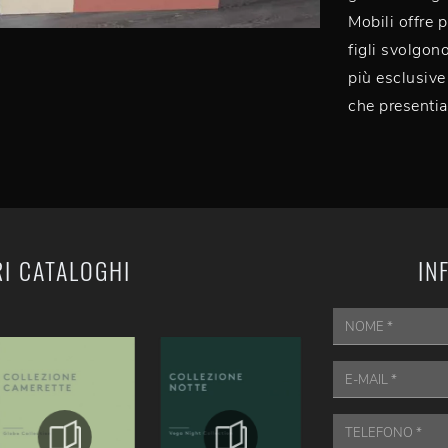
Mobili offre pr
figli svolgon
più esclusive
che presenti
RI CATALOGHI
IN