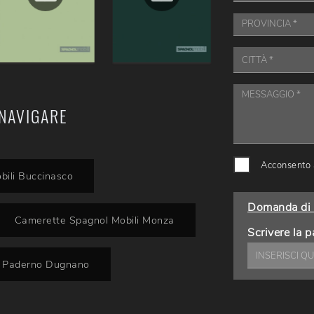
NAVIGARE
Acconsento a
bili Buccinasco
Domanda di 
Camerette Spagnol Mobili Monza
Scrivere la p
i Paderno Dugnano