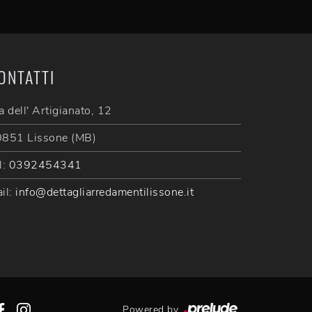
ONTATTI
a dell' Artigianato, 12
851 Lissone (MB)
l:
0392454341
il:
info@dettagliarredamentilissone.it
Powered by