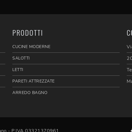
PRODOTTI
C
Vi
CUCINE MODERNE
20
SALOTTI
Te
LETTI
Ma
PARETI ATTREZZATE
ARREDO BAGNO
efano - P.IVA 03321370961