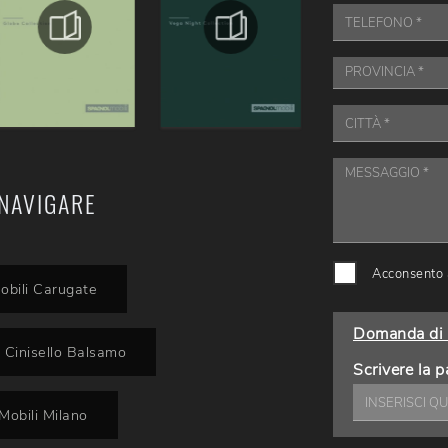
NAVIGARE
Acconsento a
obili Carugate
Domanda di 
 Cinisello Balsamo
Scrivere la p
obili Milano