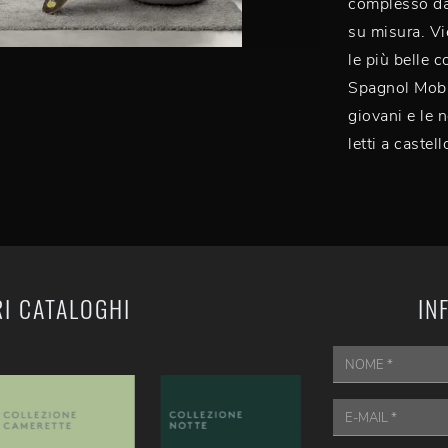
complesso da 
su misura. Vi
le più belle 
Spagnol Mobil
giovani e le 
letti a castel
RI CATALOGHI
IN