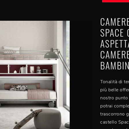
CAMERE
SPACE 
ASPETT
CAMERE
BAMBI
Tonalità di t
più belle off
nostro punto
potrai complet
trascorrono gl
castello Spac