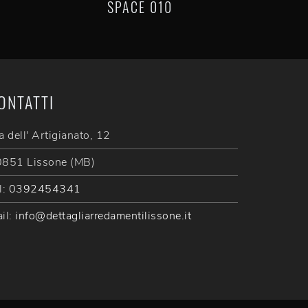
SPACE 010
ONTATTI
a dell' Artigianato, 12
851 Lissone (MB)
l:
0392454341
il:
info@dettagliarredamentilissone.it