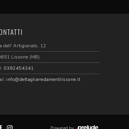
ONTATTI
a dell' Artigianato, 12
851 Lissone (MB)
l:
0392454341
il:
info@dettagliarredamentilissone.it
Powered by