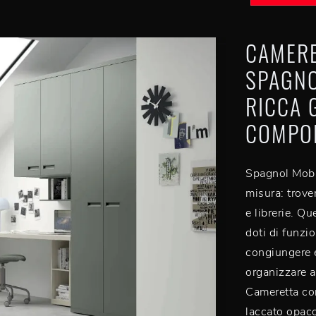
CAMERE
SPAGNO
RICCA 
COMPON
Spagnol Mobi
misura: trove
e librerie. Q
doti di funzio
congiungere e
organizzare a
Cameretta co
laccato opaco