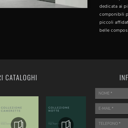
dedicata ai p
componibili p
piccoli affida
belle composi
RI CATALOGHI
IN