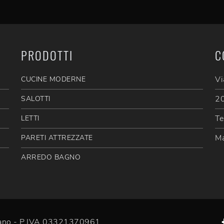
PRODOTTI
C
Vi
CUCINE MODERNE
20
SALOTTI
Te
LETTI
Ma
PARETI ATTREZZATE
ARREDO BAGNO
efano - P.IVA 03321370961