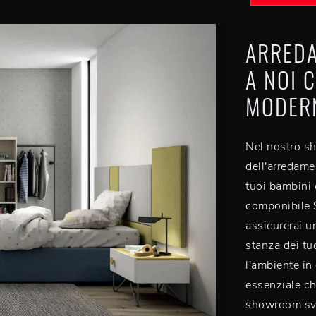
ARREDA
A NOI 
MODERN
Nel nostro sh
dell'arredame
tuoi bambini
componibile S
assicurerai u
stanza dei tu
l'ambiente in
essenziale ch
showroom sva