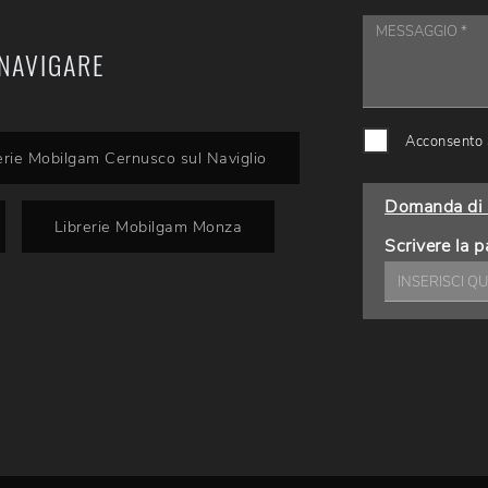
NAVIGARE
Acconsento a
erie Mobilgam Cernusco sul Naviglio
Domanda di 
Librerie Mobilgam Monza
Scrivere la p