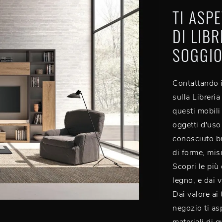
TI ASP
DI LIB
SOGGIO
Contattando i
sulla Libreri
questi mobili
oggetti d'uso
conosciuto b
di forme, mis
Scopri le più 
legno, e dai 
Dai valore ai
negozio ti as