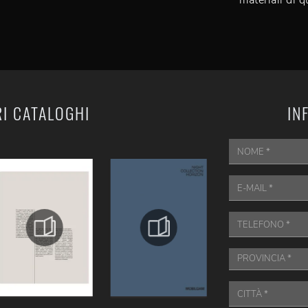
materiali di q
RI CATALOGHI
IN