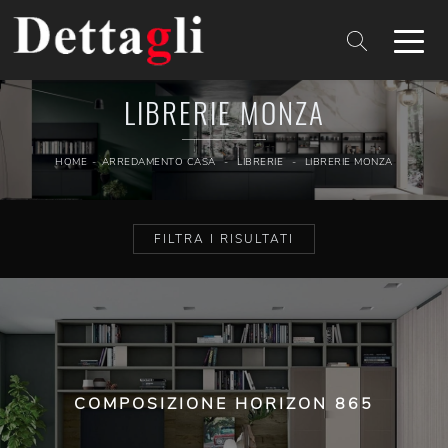
LIBRERIE MONZA
HOME
-
ARREDAMENTO CASA
-
LIBRERIE
-
LIBRERIE MONZA
FILTRA I RISULTATI
COMPOSIZIONE HORIZON 865