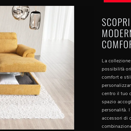
SCOPRI
MODERN
COMFOR
La collezione
possibilità or
comfort e sti
personalizzare
centro il tuo
spazio accogl
personalità. I
accessori di 
combinazione 