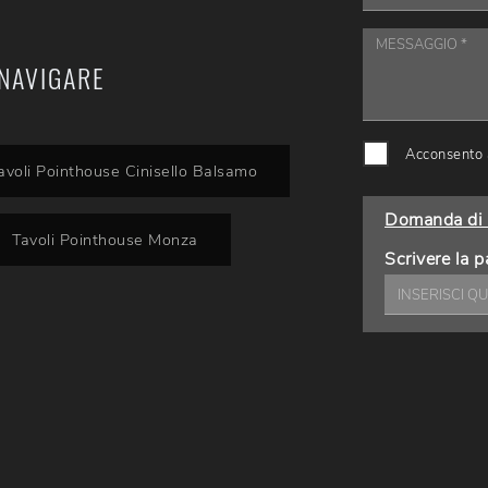
NAVIGARE
Acconsento a
avoli Pointhouse Cinisello Balsamo
Domanda di 
Tavoli Pointhouse Monza
Scrivere la p