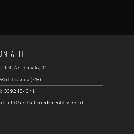
ONTATTI
a dell' Artigianato, 12
851 Lissone (MB)
l:
0392454341
il:
info@dettagliarredamentilissone.it