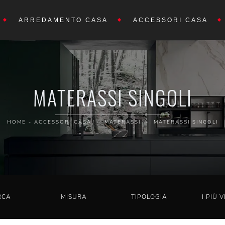
ARREDAMENTO CASA
ACCESSORI CASA
MATERASSI SINGOLI
HOME
-
ACCESSORI CASA
-
MATERASSI
-
MATERASSI SINGOLI
RCA
MISURA
TIPOLOGIA
I PIÙ V