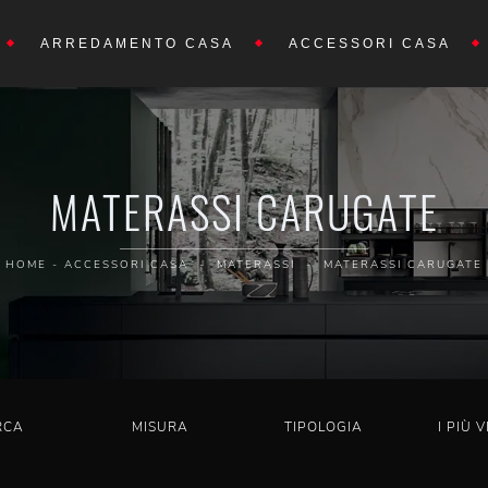
ARREDAMENTO CASA
ACCESSORI CASA
MATERASSI CARUGATE
HOME
-
ACCESSORI CASA
-
MATERASSI
-
MATERASSI CARUGATE
RCA
MISURA
TIPOLOGIA
I PIÙ V