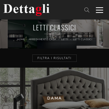
LETTI CLASSICI
HOME
-
ARREDAMENTO CASA
-
LETTI
-
LETTI CLASSICI
FILTRA I RISULTATI
DAMA