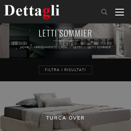
LETTI SOMMIER
HOME
-
ARREDAMENTO CASA
-
LETTI
-
LETTI SOMMIER
FILTRA I RISULTATI
TURCA OVER