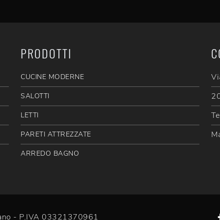
PRODOTTI
C
Vi
CUCINE MODERNE
20
SALOTTI
Te
LETTI
Ma
PARETI ATTREZZATE
ARREDO BAGNO
efano - P.IVA 03321370961