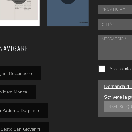
NAVIGARE
Acconsento a
lgam Buccinasco
Domanda di 
obilgam Monza
Scrivere la p
am Paderno Dugnano
 Sesto San Giovanni