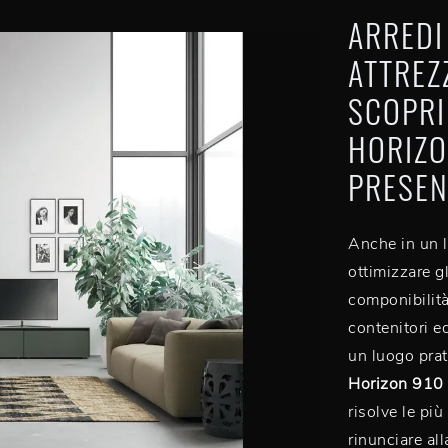
ARREDI
ATTREZ
SCOPRI
HORIZO
PRESEN
Anche in un l
ottimizzare g
componibilità
contenitori ed
un luogo pra
Horizon 910 
risolve le più
rinunciare al