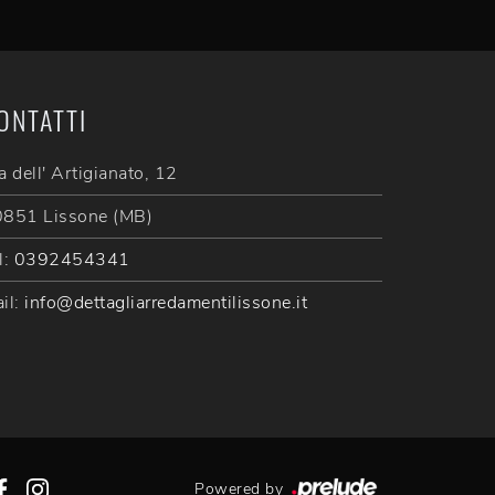
ONTATTI
a dell' Artigianato, 12
851 Lissone (MB)
l:
0392454341
il:
info@dettagliarredamentilissone.it
Powered by