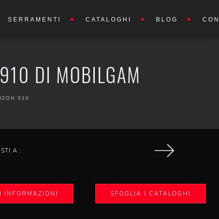
SERRAMENTI
CATALOGHI
BLOG
CON
 910 DI MOBILGAM
IZON 910
ISTI A :
I INFORMAZIONI
SFOGLIA I CATALOGHI