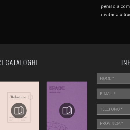
penisola come
invitano a tra
RI CATALOGHI
IN