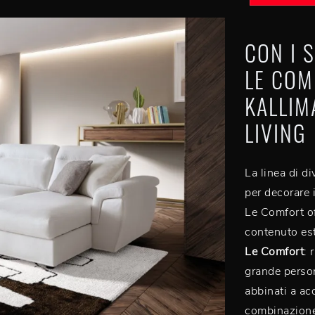
CON I 
LE COM
KALLIM
LIVING
La linea di d
per decorare i
Le Comfort off
contenuto est
Le Comfort
: 
grande person
abbinati a acc
combinazione 