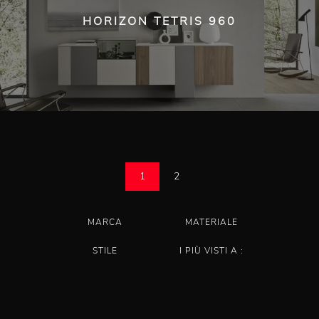
HORIZON TETRIS 960
1
2
MARCA
MATERIALE
STILE
I PIÙ VISTI A :