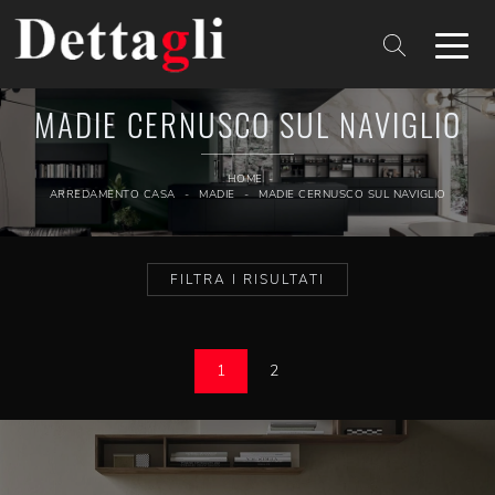
MADIE CERNUSCO SUL NAVIGLIO
HOME
-
ARREDAMENTO CASA
-
MADIE
-
MADIE CERNUSCO SUL NAVIGLIO
FILTRA I RISULTATI
1
2