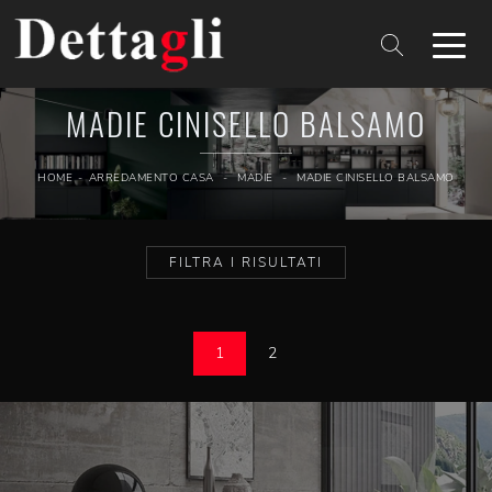
MADIE CINISELLO BALSAMO
HOME
-
ARREDAMENTO CASA
-
MADIE
-
MADIE CINISELLO BALSAMO
FILTRA I RISULTATI
1
2