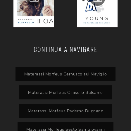
CONTINUA A NAVIGARE
Materassi Morfeus Cernusco sul Naviglio
Materassi Morfeus Cinisello Balsamo
Materassi Morfeus Paderno Dugnano
Materassi Morfeus Sesto San Giovanni