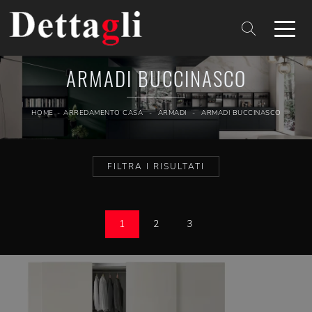
ARMADI BUCCINASCO
HOME
-
ARREDAMENTO CASA
-
ARMADI
-
ARMADI BUCCINASCO
FILTRA I RISULTATI
1
2
3