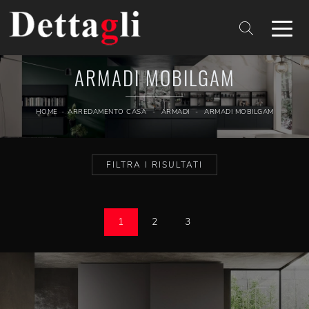
ARMADI MOBILGAM
HOME
-
ARREDAMENTO CASA
-
ARMADI
-
ARMADI MOBILGAM
FILTRA I RISULTATI
1
2
3