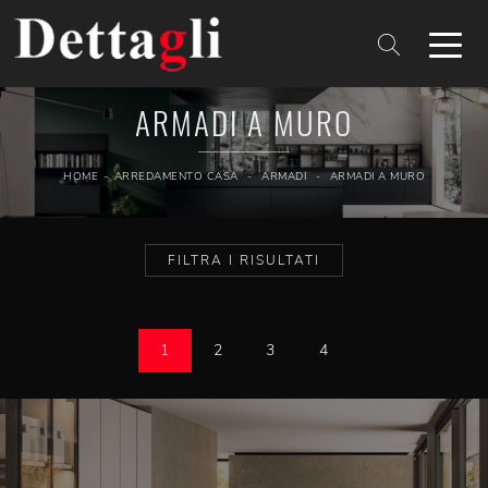
ARMADI A MURO
HOME
-
ARREDAMENTO CASA
-
ARMADI
-
ARMADI A MURO
FILTRA I RISULTATI
1
2
3
4