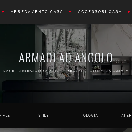
ARREDAMENTO CASA
ACCESSORI CASA
ARMADI AD ANGOLO
HOME
-
ARREDAMENTO CASA
-
ARMADI
-
ARMADI AD ANGOLO
RIALE
STILE
TIPOLOGIA
APER