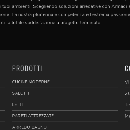
i tuoi ambienti. Scegliendo soluzioni arredative con Armadi a
fezione. La nostra pluriennale competenza ed estrema passion
oti la totale soddisfazione a progetto terminato.
PRODOTTI
C
Vi
CUCINE MODERNE
20
SALOTTI
Te
LETTI
Ma
PARETI ATTREZZATE
ARREDO BAGNO