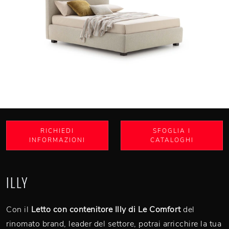
RICHIEDI
SFOGLIA I
INFORMAZIONI
CATALOGHI
ILLY
Con il
Letto con contenitore Illy di Le Comfort
del
rinomato brand, leader del settore, potrai arricchire la tua