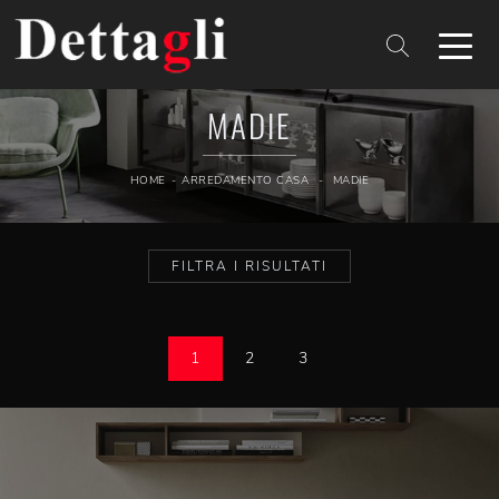
MADIE
HOME
-
ARREDAMENTO CASA
-
MADIE
FILTRA I RISULTATI
1
2
3