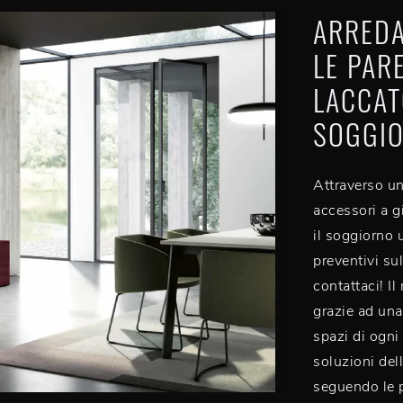
ARREDA
LE PAR
LACCAT
SOGGIO
Attraverso un
accessori a g
il soggiorno 
preventivi su
contattaci! I
grazie ad una
spazi di ogni
soluzioni del
seguendo le p