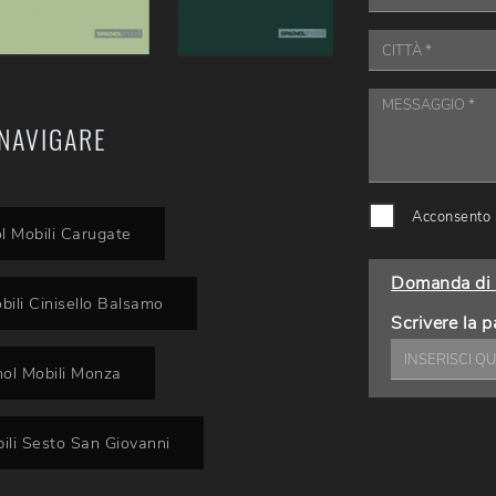
NAVIGARE
Acconsento a
l Mobili Carugate
Domanda di 
bili Cinisello Balsamo
Scrivere la p
nol Mobili Monza
ili Sesto San Giovanni