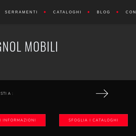
SERRAMENTI
CATALOGHI
BLOG
CON
GNOL MOBILI
ISTI A :
I INFORMAZIONI
SFOGLIA I CATALOGHI