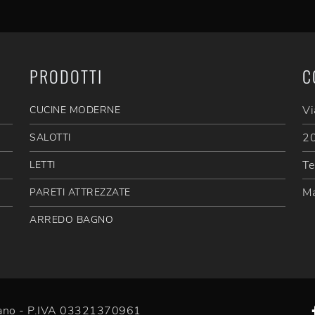
PRODOTTI
C
Vi
CUCINE MODERNE
20
SALOTTI
Te
LETTI
Ma
PARETI ATTREZZATE
ARREDO BAGNO
efano - P.IVA 03321370961