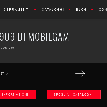
SERRAMENTI
CATALOGHI
BLOG
CON
 909 DI MOBILGAM
IZON 909
ISTI A :
I INFORMAZIONI
SFOGLIA I CATALOGHI