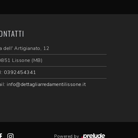
ONTATTI
a dell' Artigianato, 12
851 Lissone (MB)
l:
0392454341
il:
info@dettagliarredamentilissone.it
Powered by