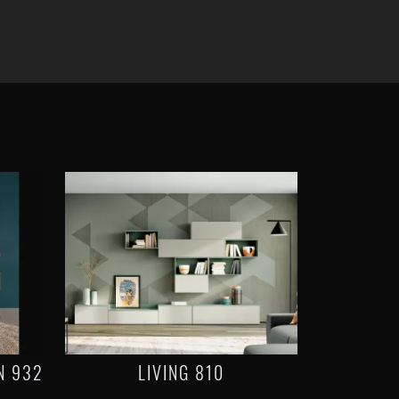
N 932
LIVING 810