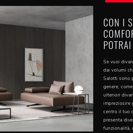
CON I 
COMFOR
POTRAI
Se vuoi divan
dai volumi che
Salotti sono 
genere, come
ulteriori diva
impreziosire g
centro il tuo
presenta diver
funzionalità, 