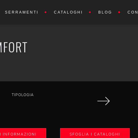
SERRAMENTI
CATALOGHI
BLOG
CON
OMFORT
TIPOLOGIA
I INFORMAZIONI
SFOGLIA I CATALOGHI