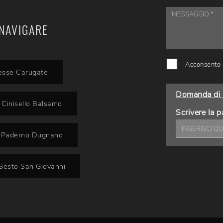
NAVIGARE
Acconsento a
esse Carugate
Domanda di 
Cinisello Balsamo
Scrivere la p
e Paderno Dugnano
Sesto San Giovanni