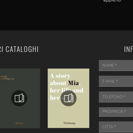
appieno.
RI CATALOGHI
IN