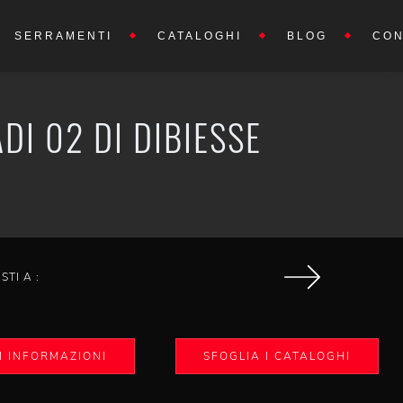
SERRAMENTI
CATALOGHI
BLOG
CON
I 02 DI DIBIESSE
ISTI A :
I INFORMAZIONI
SFOGLIA I CATALOGHI