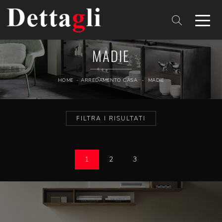
MADIE
HOME
-
ARREDAMENTO CASA
-
MADIE
FILTRA I RISULTATI
1
2
3