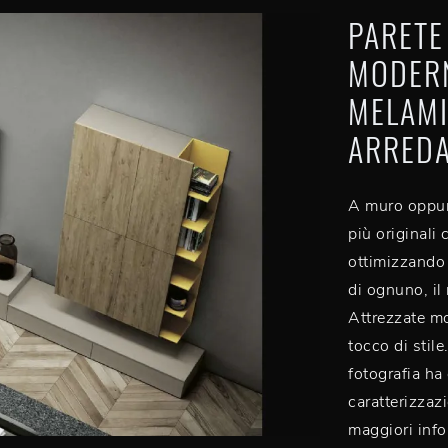
PARETE
MODERN
MELAMI
ARREDA
A muro oppure
più originali
ottimizzando 
di ognuno, il
Attrezzate m
tocco di stile
fotografia ha 
caratterizzazi
maggiori infor