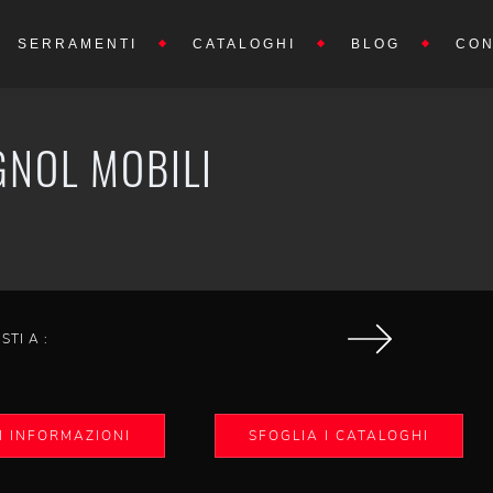
SERRAMENTI
CATALOGHI
BLOG
CON
GNOL MOBILI
ISTI A :
I INFORMAZIONI
SFOGLIA I CATALOGHI