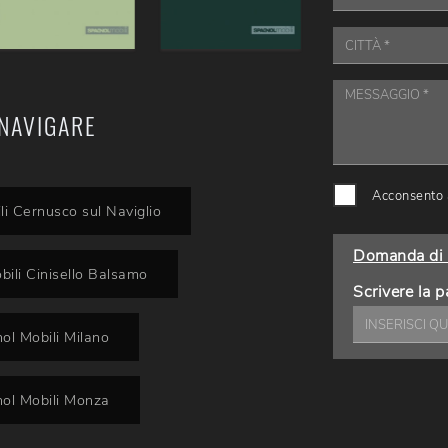
NAVIGARE
Acconsento a
li Cernusco sul Naviglio
Domanda di 
bili Cinisello Balsamo
Scrivere la p
ol Mobili Milano
nol Mobili Monza