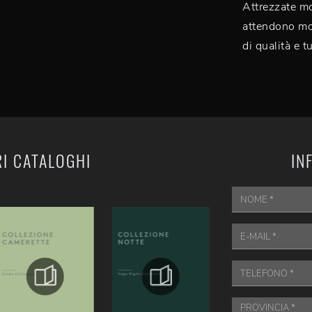
Attrezzate m
attendono mob
di qualità e t
RI CATALOGHI
IN