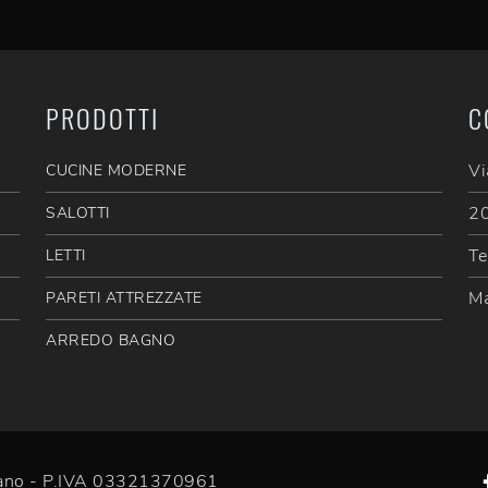
PRODOTTI
C
Vi
CUCINE MODERNE
20
SALOTTI
Te
LETTI
Ma
PARETI ATTREZZATE
ARREDO BAGNO
efano - P.IVA 03321370961