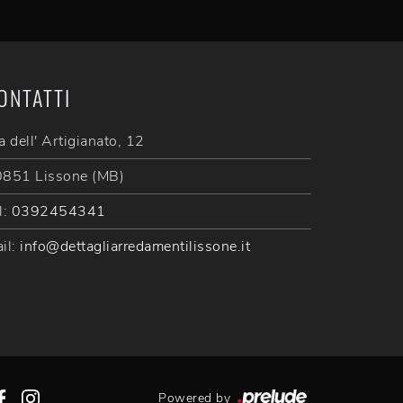
ONTATTI
a dell' Artigianato, 12
851 Lissone (MB)
l:
0392454341
il:
info@dettagliarredamentilissone.it
Powered by