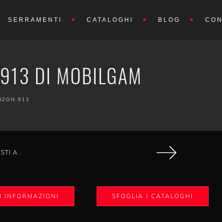
SERRAMENTI
CATALOGHI
BLOG
CON
 913 DI MOBILGAM
IZON 913
ISTI A :
I INFORMAZIONI
SFOGLIA I CATALOGHI