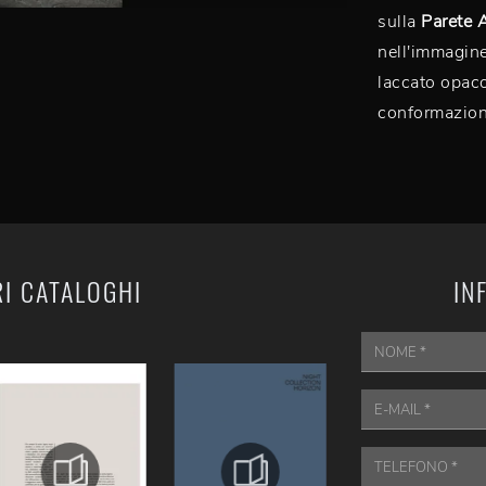
sulla
Parete 
nell'immagine 
laccato opaco
conformazioni
RI CATALOGHI
IN