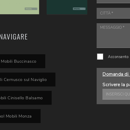
NAVIGARE
Acconsento a
 Mobili Buccinasco
Domanda di 
li Cernusco sul Naviglio
Scrivere la p
bili Cinisello Balsamo
nol Mobili Monza