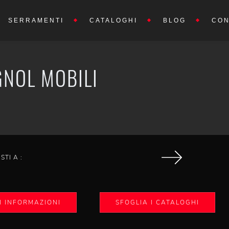
SERRAMENTI
CATALOGHI
BLOG
CON
GNOL MOBILI
ISTI A :
I INFORMAZIONI
SFOGLIA I CATALOGHI