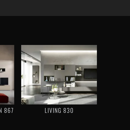
N 867
LIVING 830