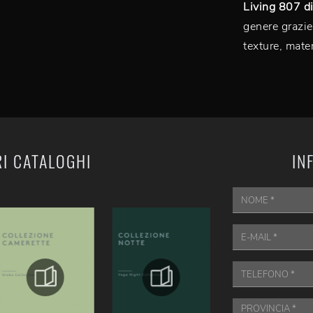
Living 807 d
genere grazie
texture, mater
RI CATALOGHI
IN