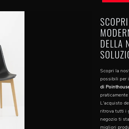
SCOPRI
MODERN
DELLA 
SOLUZI
Scopri la nost
possibili per 
di Pointhous
praticamente 
L'acquisto del
ritrova tutti 
negozio ti st
migliori produ