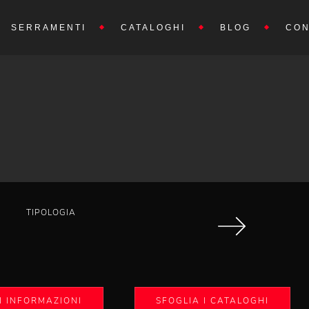
SERRAMENTI
CATALOGHI
BLOG
CON
E
TIPOLOGIA
I INFORMAZIONI
SFOGLIA I CATALOGHI