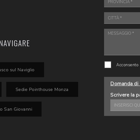
NAVIGARE
Acconsento a
sco sul Naviglio
Domanda di 
Sedie Pointhouse Monza
Scrivere la p
o San Giovanni