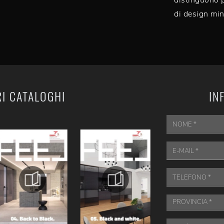
distinguono pe
di design mini
RI CATALOGHI
IN