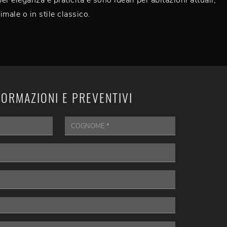
r eleganza e praticità e sono ideali per abitazioni attuali,
male o in stile classico.
FORMAZIONI E PREVENTIVI