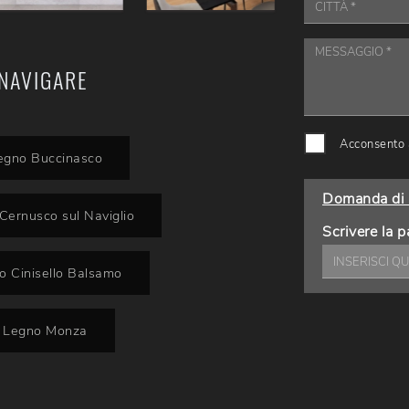
NAVIGARE
Acconsento a
Legno Buccinasco
Domanda di 
Cernusco sul Naviglio
Scrivere la p
o Cinisello Balsamo
o Legno Monza