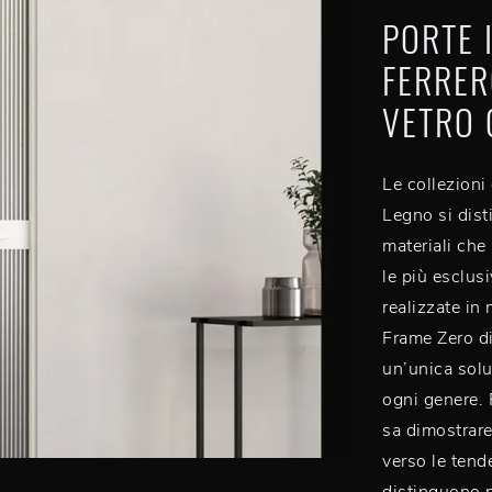
PORTE 
FERRER
VETRO 
Le collezioni 
Legno si disti
materiali che
le più esclus
realizzate in 
Frame Zero di
un’unica soluz
ogni genere. 
sa dimostrare
verso le tend