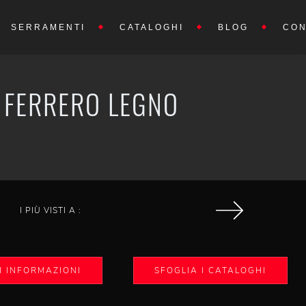
SERRAMENTI
CATALOGHI
BLOG
CON
I FERRERO LEGNO
I PIÙ VISTI A :
I INFORMAZIONI
SFOGLIA I CATALOGHI